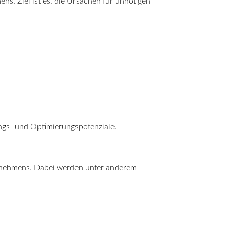
ns. Ziel ist es, die Ursachen für unnötigen
tungs- und Optimierungspotenziale.
ternehmens. Dabei werden unter anderem