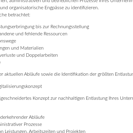
hen, administrativen und betrieblichen Prozesse Ihres Unternehme
nd organisatorische Engpässe zu identifizieren.
he betrachtet:
stungserbringung bis zur Rechnungsstellung
handene und fehlende Ressourcen
ionswege
ungen und Materialien
verluste und Doppelarbeiten
e
er aktuellen Abläufe sowie die Identifikation der größten Entlas
gitalisierungskonzept
aßgeschneidertes Konzept zur nachhaltigen Entlastung Ihres Un
ederkehrender Abläufe
inistrativer Prozesse
n Leistungen, Arbeitszeiten und Projekten