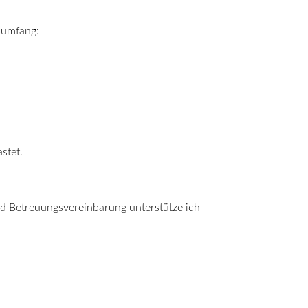
sumfang:
stet.
nd Betreuungsvereinbarung unterstütze ich