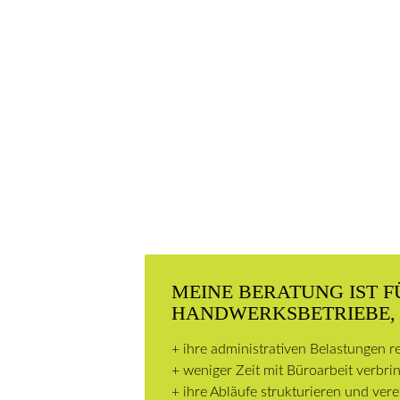
MEINE BERATUNG IST F
HANDWERKSBETRIEBE, 
+ ihre administrativen Belastungen 
+ weniger Zeit mit Büroarbeit verbri
+ ihre Abläufe strukturieren und ve