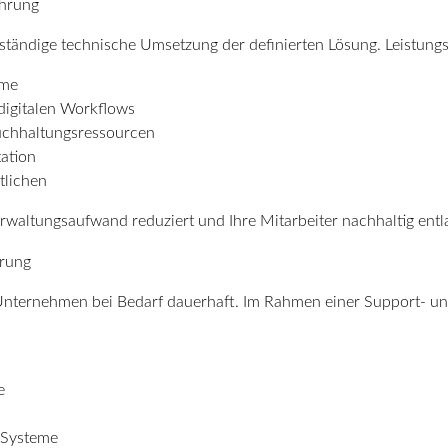
ührung
lständige technische Umsetzung der definierten Lösung. Leistung
eme
igitalen Workflows
Buchhaltungsressourcen
ation
tlichen
erwaltungsaufwand reduziert und Ihre Mitarbeiter nachhaltig entla
erung
 Unternehmen bei Bedarf dauerhaft. Im Rahmen einer Support- u
e
 Systeme